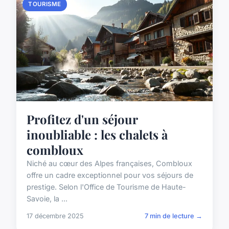
TOURISME
Profitez d'un séjour
inoubliable : les chalets à
combloux
Niché au cœur des Alpes françaises, Combloux
offre un cadre exceptionnel pour vos séjours de
prestige. Selon l'Office de Tourisme de Haute-
Savoie, la ...
17 décembre 2025
7 min de lecture →