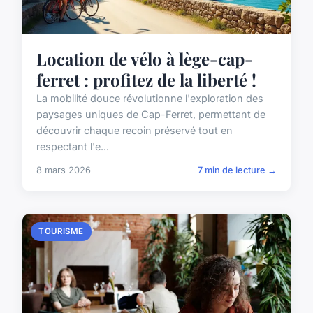
Location de vélo à lège-cap-
ferret : profitez de la liberté !
La mobilité douce révolutionne l'exploration des
paysages uniques de Cap-Ferret, permettant de
découvrir chaque recoin préservé tout en
respectant l'e...
8 mars 2026
7 min de lecture →
TOURISME