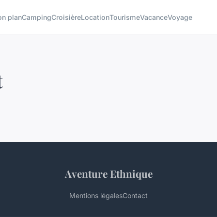
on plan
Camping
Croisière
Location
Tourisme
Vacance
Voyage
t
Aventure Ethnique
Mentions légales
Contact